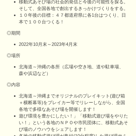
移動式あそび場の社会的発信と今後の可能性を探る。
そして、全国各地で創出するきっかけづくりをする。
１０年後の目標：４７都道府県に各1台はつくり、日
本で１００台つくる！
◎期間
2022年10月末～2023年4月末
◎場所
北海道～沖縄の各所（広場や空き地、道や駐車場、
森や浜辺など）
◎内容
北海道～沖縄までオリジナルのプレイキット(遊び箱
＋横断幕等)をプレイカー等でリレーしながら、全国
各地で多様なあそび場を開催します！
遊び環境を豊かにしたい！」「移動式遊び場をやりた
い！」という各地のＮＰＯや市民団体に、移動式あそ
び場のノウハウをシェアします！
各地の移動式遊び場が集結(10台程度)した遊び場サミ